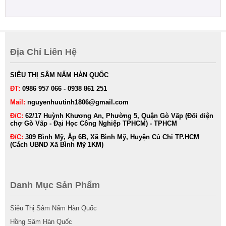
Địa Chỉ Liên Hệ
SIÊU THỊ SÂM NẤM HÀN QUỐC
ĐT:
0986 957 066 - 0938 861 251
Mail:
nguyenhuutinh1806@gmail.com
Đ/C:
62/17 Huỳnh Khương An, Phường 5, Quận Gò Vấp (Đối diện
chợ Gò Vấp - Đại Học Công Nghiệp TPHCM) - TPHCM
Đ/C:
309 Bình Mỹ, Ấp 6B, Xã Bình Mỹ, Huyện Củ Chi TP.HCM
(Cách UBND Xã Bình Mỹ 1KM)
Danh Mục Sản Phẩm
Siêu Thị Sâm Nấm Hàn Quốc
Hồng Sâm Hàn Quốc