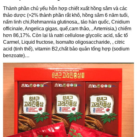
Thành phần chủ yếu hỗn hợp chiết xuất hồng sâm và các
thảo dược (>2% thành phần rắt khô, hồng sâm 6 năm tuổi,
nấm linh chi,Rehmannia glutinosa,, táo hàn quốc, Cnidium
officinale, Angelica gigas, quế,cam thảo, , Artemisia,) chiếm
hơn 86,17%. Còn lại là natri cellulose glycolic acid, sắc tố
Carmel, Liquid fructose, Isomalto oligosaccharide, , citric
acid (tinh thể), vitamin B2,chất bảo quản tổng hợp (sodium
benzoate)…