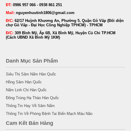
ĐT:
0986 957 066 - 0938 861 251
Mail:
nguyenhuutinh1806@gmail.com
Đ/C:
62/17 Huỳnh Khương An, Phường 5, Quận Gò Vấp (Đối diện
chợ Gò Vấp - Đại Học Công Nghiệp TPHCM) - TPHCM
Đ/C:
309 Bình Mỹ, Ấp 6B, Xã Bình Mỹ, Huyện Củ Chi TP.HCM
(Cách UBND Xã Bình Mỹ 1KM)
Danh Mục Sản Phẩm
Siêu Thị Sâm Nấm Hàn Quốc
Hồng Sâm Hàn Quốc
Nấm Linh Chi Hàn Quốc
Đông Trùng Hạ Thảo Hàn Quốc
Thông Tin Hay Về Sâm Nấm
Thông Tin Về Phòng Bệnh Tai Biến Mạch Máu Não
Cam Kết Bán Hàng