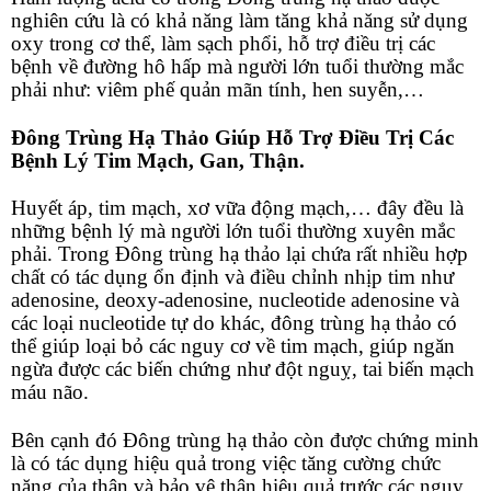
nghiên cứu là có khả năng làm tăng khả năng sử dụng
oxy trong cơ thể, làm sạch phổi, hỗ trợ điều trị các
bệnh về đường hô hấp mà người lớn tuổi thường mắc
phải như: viêm phế quản mãn tính, hen suyễn,…
Đông Trùng Hạ Thảo Giúp Hỗ Trợ Điều Trị Các
Bệnh Lý Tim Mạch, Gan, Thận.
Huyết áp, tim mạch, xơ vữa động mạch,… đây đều là
những bệnh lý mà người lớn tuổi thường xuyên mắc
phải. Trong Đông trùng hạ thảo lại chứa rất nhiều hợp
chất có tác dụng ổn định và điều chỉnh nhịp tim như
adenosine, deoxy-adenosine, nucleotide adenosine và
các loại nucleotide tự do khác, đông trùng hạ thảo có
thể giúp loại bỏ các nguy cơ về tim mạch, giúp ngăn
ngừa được các biến chứng như đột nguỵ, tai biến mạch
máu não.
Bên cạnh đó Đông trùng hạ thảo còn được chứng minh
là có tác dụng hiệu quả trong việc tăng cường chức
năng của thận và bảo vệ thận hiệu quả trước các nguy