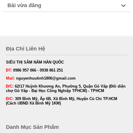
Bài vừa đăng
Địa Chỉ Liên Hệ
SIÊU THỊ SÂM NẤM HÀN QUỐC
ĐT:
0986 957 066 - 0938 861 251
Mail:
nguyenhuutinh1806@gmail.com
Đ/C:
62/17 Huỳnh Khương An, Phường 5, Quận Gò Vấp (Đối diện
chợ Gò Vấp - Đại Học Công Nghiệp TPHCM) - TPHCM
Đ/C:
309 Bình Mỹ, Ấp 6B, Xã Bình Mỹ, Huyện Củ Chi TP.HCM
(Cách UBND Xã Bình Mỹ 1KM)
Danh Mục Sản Phẩm