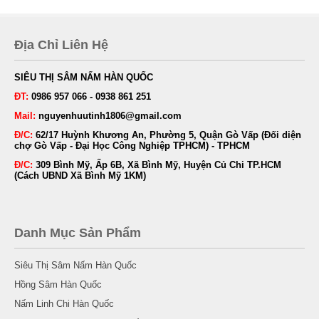
Địa Chỉ Liên Hệ
SIÊU THỊ SÂM NẤM HÀN QUỐC
ĐT:
0986 957 066 - 0938 861 251
Mail:
nguyenhuutinh1806@gmail.com
Đ/C:
62/17 Huỳnh Khương An, Phường 5, Quận Gò Vấp (Đối diện
chợ Gò Vấp - Đại Học Công Nghiệp TPHCM) - TPHCM
Đ/C:
309 Bình Mỹ, Ấp 6B, Xã Bình Mỹ, Huyện Củ Chi TP.HCM
(Cách UBND Xã Bình Mỹ 1KM)
Danh Mục Sản Phẩm
Siêu Thị Sâm Nấm Hàn Quốc
Hồng Sâm Hàn Quốc
Nấm Linh Chi Hàn Quốc