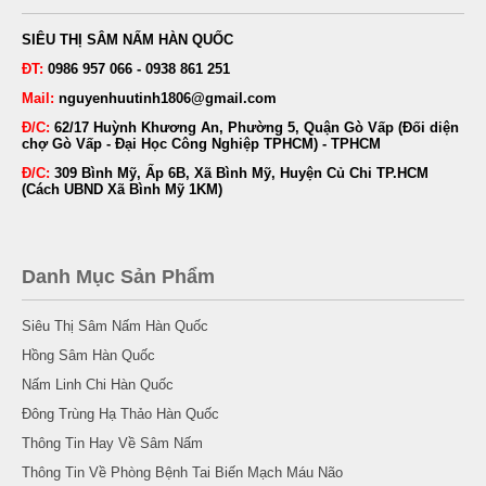
SIÊU THỊ SÂM NẤM HÀN QUỐC
ĐT:
0986 957 066 - 0938 861 251
Mail:
nguyenhuutinh1806@gmail.com
Đ/C:
62/17 Huỳnh Khương An, Phường 5, Quận Gò Vấp (Đối diện
chợ Gò Vấp - Đại Học Công Nghiệp TPHCM) - TPHCM
Đ/C:
309 Bình Mỹ, Ấp 6B, Xã Bình Mỹ, Huyện Củ Chi TP.HCM
(Cách UBND Xã Bình Mỹ 1KM)
Danh Mục Sản Phẩm
Siêu Thị Sâm Nấm Hàn Quốc
Hồng Sâm Hàn Quốc
Nấm Linh Chi Hàn Quốc
Đông Trùng Hạ Thảo Hàn Quốc
Thông Tin Hay Về Sâm Nấm
Thông Tin Về Phòng Bệnh Tai Biến Mạch Máu Não