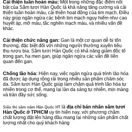
Cải thiện tuần hoàn máu:
Một trong những đặc điểm nổi
bật của Sâm tươi Hàn Quốc là khả năng tăng cường và cải
thiện tuần hoàn máu, cải thiện hoạt động của tim mạch. Điều
này giúp ngăn ngừa các bệnh tim mạch nguy hiểm như cao
huyết áp, mỡ máu, tắc nghẽn mạch máu, và nhiều vấn đề
khác.
Cải thiện chức năng gan:
Gan là một cơ quan dễ bị tổn
thương, đặc biệt đối với những người thường xuyên tiêu
thụ rượu bia. Sâm tươi Hàn Quốc có khả năng giảm độc tố
trong gan, hạ men gan, giúp ngăn ngừa các vấn đề liên
quan đến gan.
Chống lão hóa:
Hiện nay, việc ngăn ngừa quá trình lão hóa
đã được áp dụng rộng rải trong nhiều sản phẩm chăm sóc
da. Sâm tươi Hàn Quốc giúp làm chậm quá trình lão hóa tự
nhiên trong cơ thể, mang lại làn da sáng tự nhiên, mịn màng
và tràn đầy sức sống.
là
địa chỉ bán nhân sâm tươi
Siêu thị sâm nấm Hàn Quốc HT
Hàn Quốc ở TPHCM
uy tín hiện nay, với phương châm
chất lượng đặt lên hàng đầu mang lại những sản phẩm chất
lượng nhất cho quý khách hàng