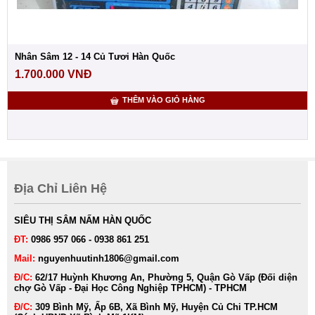
Nhân Sâm 12 - 14 Củ Tươi Hàn Quốc
1.700.000
VNĐ
THÊM VÀO GIỎ HÀNG
Địa Chỉ Liên Hệ
SIÊU THỊ SÂM NẤM HÀN QUỐC
ĐT:
0986 957 066 - 0938 861 251
Mail:
nguyenhuutinh1806@gmail.com
Đ/C:
62/17 Huỳnh Khương An, Phường 5, Quận Gò Vấp (Đối diện
chợ Gò Vấp - Đại Học Công Nghiệp TPHCM) - TPHCM
Đ/C:
309 Bình Mỹ, Ấp 6B, Xã Bình Mỹ, Huyện Củ Chi TP.HCM